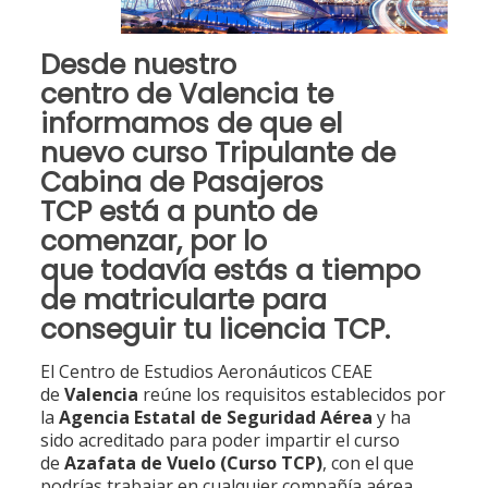
Desde
nuestro
centro
de
Valencia
te
informamos de que el
nuevo
curso Tripulante de
Cabina de Pasajeros
TCP
está a punto de
comenzar, por lo
que
todavía estás a tiempo
de matricularte para
conseguir tu licencia TCP
.
El Centro de Estudios Aeronáuticos CEAE
de
Valencia
reúne los requisitos establecidos por
la
Agencia Estatal de Seguridad Aérea
y ha
sido acreditado para poder impartir el curso
de
Azafata de Vuelo (Curso TCP)
, con el que
podrías trabajar en cualquier compañía aérea.