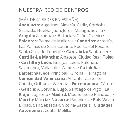
NUESTRA RED DE CENTROS
(MÁS DE 40 SEDES EN ESPAÑA):
Andalucía:
Algeciras, Almería, Cádiz, Córdoba,
Granada, Huelva, Jaén, Jerez, Málaga, Sevilla •
Aragón:
Zaragoza •
Asturias:
Gijón, Oviedo •
Baleares:
Palma de Mallorca •
Canarias:
Arrecife,
Las Palmas de Gran Canaria, Puerto del Rosario,
Santa Cruz de Tenerife •
Cantabria:
Santander •
Castilla-La Mancha:
Albacete, Ciudad Real, Tole
•
Castilla y León:
Burgos, León, Palencia,
Salamanca, Valladolid, Zamora •
Cataluña:
Barcelona (Sede Principal), Girona, Tarragona •
Comunidad Valenciana:
Alicante, Castellón,
Gandia, Orihuela, Valencia •
Extremadura:
Cácere
•
Galicia:
A Coruña, Lugo, Santiago de Vigo •
La
Rioja:
Logroño •
Madrid:
Madrid (Sede Principal) •
Murcia:
Murcia •
Navarra:
Pamplona •
País Vasco
Bilbao, San Sebastián, Vitoria-Gasteiz •
Ciudades
Autónomas:
Ceuta, Melilla.