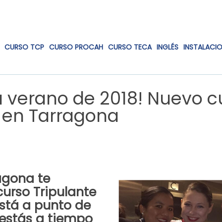
CURSO TCP
CURSO PROCAH
CURSO TECA
INGLÉS
INSTALACI
a verano de 2018! Nuevo c
P en Tarragona
agona
te
curso Tripulante
stá a punto de
 estás a tiempo