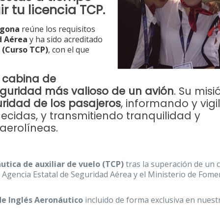
r tu licencia TCP
.
agona
reúne los requisitos
d Aérea
y ha sido acreditado
 (Curso TCP)
, con el que
e cabina de
eguridad más valioso de un avión
. Su misi
uridad de los pasajeros
, informando y vig
cidas, y transmitiendo tranquilidad y
aerolíneas.
utica de auxiliar de vuelo (TCP)
tras la superación de un 
 Agencia Estatal de Seguridad Aérea y el Ministerio de Fom
 de Inglés Aeronáutico
incluido de forma exclusiva en nuest