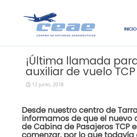
INICIO
¡Última llamada par
auxiliar de vuelo TC
12 junio, 2018
Desde
nuestro centro
de
Tarr
informamos de que el nuevo
de Cabina de Pasajeros TCP
e
comenzar, por lo que
todavía