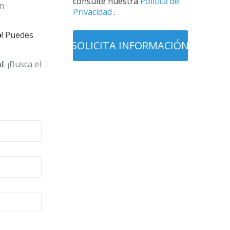
consulte nuestra
Política de
on
Privacidad
.
o
! Puedes
al
. ¡Busca el