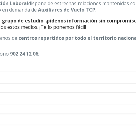
ión Laboral
dispone de estrechas relaciones mantenidas c
co en demanda de
Auxiliares de Vuelo T
CP
.
o
grupo de estudio
, ¡
pídenos información sin compromis
os estos medios. ¡Te lo ponemos fácil!
nemos de
centros repartidos por todo el territorio nacion
éfono
902 24 12 06
;