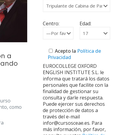
Centro:
Edad:
Acepto la
Política de
ón a
Privacidad
ilando
EUROCOLLEGE OXFORD
ENGLISH INSTITUTE S.L. le
informa que tratará los datos
personales que facilite con la
finalidad de gestionar su
consulta y darle respuesta.
curso
Puede ejercer sus derechos
ento, como
de protección de datos a
través del e-mail
ra
infor@cursosceae.es. Para
más información, por favor,