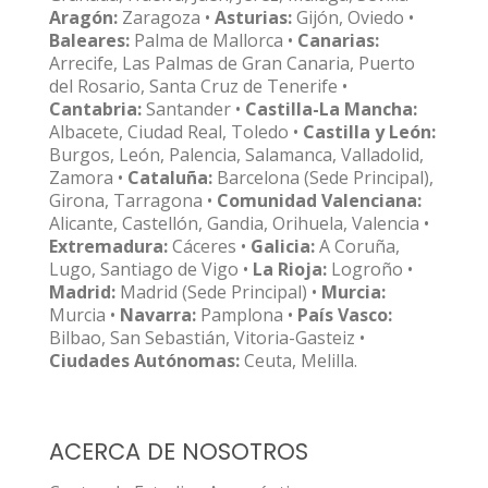
Aragón:
Zaragoza •
Asturias:
Gijón, Oviedo •
Baleares:
Palma de Mallorca •
Canarias:
Arrecife, Las Palmas de Gran Canaria, Puerto
del Rosario, Santa Cruz de Tenerife •
Cantabria:
Santander •
Castilla-La Mancha:
Albacete, Ciudad Real, Toledo •
Castilla y León:
Burgos, León, Palencia, Salamanca, Valladolid,
Zamora •
Cataluña:
Barcelona (Sede Principal),
Girona, Tarragona •
Comunidad Valenciana:
Alicante, Castellón, Gandia, Orihuela, Valencia •
Extremadura:
Cáceres •
Galicia:
A Coruña,
Lugo, Santiago de Vigo •
La Rioja:
Logroño •
Madrid:
Madrid (Sede Principal) •
Murcia:
Murcia •
Navarra:
Pamplona •
País Vasco:
Bilbao, San Sebastián, Vitoria-Gasteiz •
Ciudades Autónomas:
Ceuta, Melilla.
ACERCA DE NOSOTROS