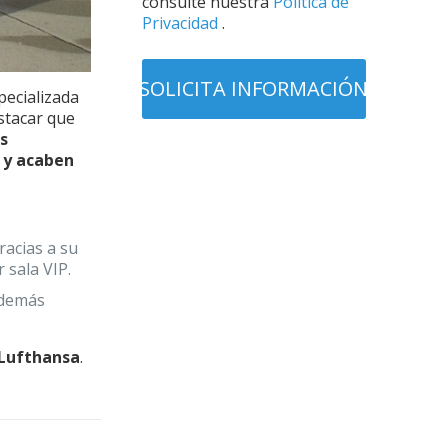
consulte nuestra
Política de
Privacidad
.
pecializada
stacar que
us
e y acaben
acias a su
 sala VIP.
 además
Lufthansa
.