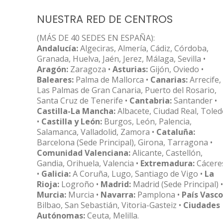
NUESTRA RED DE CENTROS
(MÁS DE 40 SEDES EN ESPAÑA):
Andalucía:
Algeciras, Almería, Cádiz, Córdoba,
Granada, Huelva, Jaén, Jerez, Málaga, Sevilla •
Aragón:
Zaragoza •
Asturias:
Gijón, Oviedo •
Baleares:
Palma de Mallorca •
Canarias:
Arrecife,
Las Palmas de Gran Canaria, Puerto del Rosario,
Santa Cruz de Tenerife •
Cantabria:
Santander •
Castilla-La Mancha:
Albacete, Ciudad Real, Tole
•
Castilla y León:
Burgos, León, Palencia,
Salamanca, Valladolid, Zamora •
Cataluña:
Barcelona (Sede Principal), Girona, Tarragona •
Comunidad Valenciana:
Alicante, Castellón,
Gandia, Orihuela, Valencia •
Extremadura:
Cácere
•
Galicia:
A Coruña, Lugo, Santiago de Vigo •
La
Rioja:
Logroño •
Madrid:
Madrid (Sede Principal) •
Murcia:
Murcia •
Navarra:
Pamplona •
País Vasco
Bilbao, San Sebastián, Vitoria-Gasteiz •
Ciudades
Autónomas:
Ceuta, Melilla.