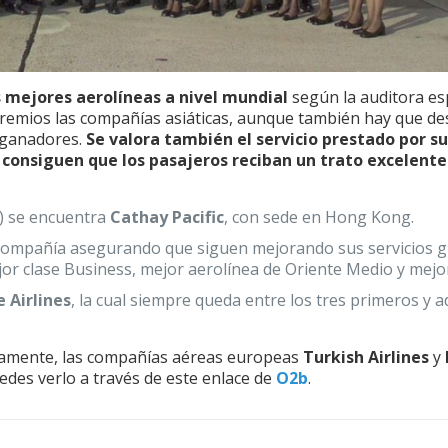
 mejores aerolíneas a nivel mundial
según la auditora es
premios las compañías asiáticas, aunque también hay que de
 ganadores.
Se valora también el servicio prestado por s
 consiguen que los pasajeros reciban un trato excelent
4) se encuentra
Cathay Pacific
, con sede en Hong Kong.
mpañía asegurando que siguen mejorando sus servicios gr
or clase Business, mejor aerolínea de Oriente Medio y mejor
 Airlines
, la cual siempre queda entre los tres primeros y
vamente, las compañías aéreas europeas
Turkish Airlines
y
uedes verlo a través de este enlace de
O2b
.