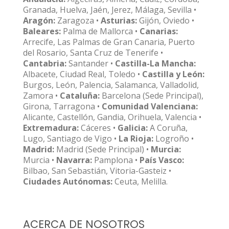
Granada, Huelva, Jaén, Jerez, Málaga, Sevilla •
Aragón:
Zaragoza •
Asturias:
Gijón, Oviedo •
Baleares:
Palma de Mallorca •
Canarias:
Arrecife, Las Palmas de Gran Canaria, Puerto
del Rosario, Santa Cruz de Tenerife •
Cantabria:
Santander •
Castilla-La Mancha:
Albacete, Ciudad Real, Toledo •
Castilla y León:
Burgos, León, Palencia, Salamanca, Valladolid,
Zamora •
Cataluña:
Barcelona (Sede Principal),
Girona, Tarragona •
Comunidad Valenciana:
Alicante, Castellón, Gandia, Orihuela, Valencia •
Extremadura:
Cáceres •
Galicia:
A Coruña,
Lugo, Santiago de Vigo •
La Rioja:
Logroño •
Madrid:
Madrid (Sede Principal) •
Murcia:
Murcia •
Navarra:
Pamplona •
País Vasco:
Bilbao, San Sebastián, Vitoria-Gasteiz •
Ciudades Autónomas:
Ceuta, Melilla.
ACERCA DE NOSOTROS