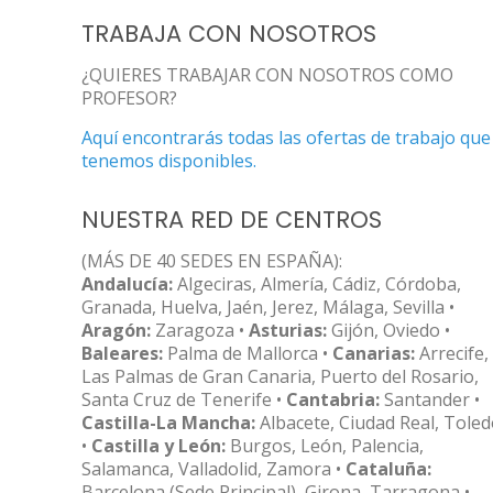
TRABAJA CON NOSOTROS
¿QUIERES TRABAJAR CON NOSOTROS COMO
PROFESOR?
Aquí encontrarás todas las ofertas de trabajo que
tenemos disponibles.
NUESTRA RED DE CENTROS
(MÁS DE 40 SEDES EN ESPAÑA):
Andalucía:
Algeciras, Almería, Cádiz, Córdoba,
Granada, Huelva, Jaén, Jerez, Málaga, Sevilla •
Aragón:
Zaragoza •
Asturias:
Gijón, Oviedo •
Baleares:
Palma de Mallorca •
Canarias:
Arrecife,
Las Palmas de Gran Canaria, Puerto del Rosario,
Santa Cruz de Tenerife •
Cantabria:
Santander •
Castilla-La Mancha:
Albacete, Ciudad Real, Tole
•
Castilla y León:
Burgos, León, Palencia,
Salamanca, Valladolid, Zamora •
Cataluña:
Barcelona (Sede Principal), Girona, Tarragona •