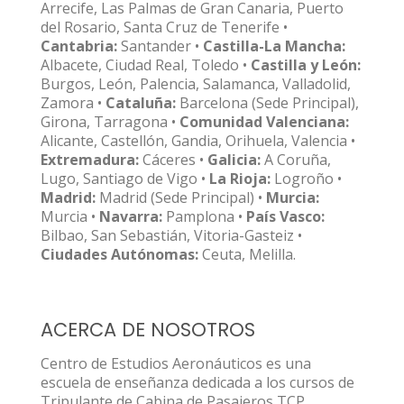
Arrecife, Las Palmas de Gran Canaria, Puerto
del Rosario, Santa Cruz de Tenerife •
Cantabria:
Santander •
Castilla-La Mancha:
Albacete, Ciudad Real, Toledo •
Castilla y León:
Burgos, León, Palencia, Salamanca, Valladolid,
Zamora •
Cataluña:
Barcelona (Sede Principal),
Girona, Tarragona •
Comunidad Valenciana:
Alicante, Castellón, Gandia, Orihuela, Valencia •
Extremadura:
Cáceres •
Galicia:
A Coruña,
Lugo, Santiago de Vigo •
La Rioja:
Logroño •
Madrid:
Madrid (Sede Principal) •
Murcia:
Murcia •
Navarra:
Pamplona •
País Vasco:
Bilbao, San Sebastián, Vitoria-Gasteiz •
Ciudades Autónomas:
Ceuta, Melilla.
ACERCA DE NOSOTROS
Centro de Estudios Aeronáuticos es una
escuela de enseñanza dedicada a los cursos de
Tripulante de Cabina de Pasajeros TCP,