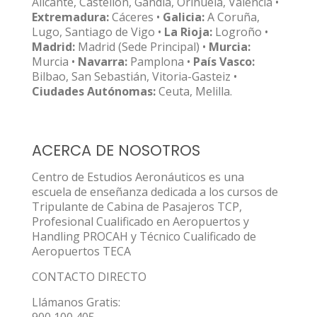
Alicante, Castellón, Gandia, Orihuela, Valencia •
Extremadura:
Cáceres •
Galicia:
A Coruña,
Lugo, Santiago de Vigo •
La Rioja:
Logroño •
Madrid:
Madrid (Sede Principal) •
Murcia:
Murcia •
Navarra:
Pamplona •
País Vasco:
Bilbao, San Sebastián, Vitoria-Gasteiz •
Ciudades Autónomas:
Ceuta, Melilla.
ACERCA DE NOSOTROS
Centro de Estudios Aeronáuticos es una
escuela de enseñanza dedicada a los cursos de
Tripulante de Cabina de Pasajeros TCP,
Profesional Cualificado en Aeropuertos y
Handling PROCAH y Técnico Cualificado de
Aeropuertos TECA
CONTACTO DIRECTO
Llámanos Gratis: