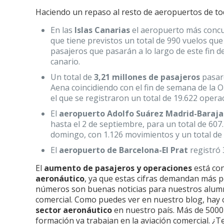
Haciendo un repaso al resto de aeropuertos de to
En las
Islas Canarias
el aeropuerto más concu
que tiene previstos un total de 990 vuelos qu
pasajeros que pasarán a lo largo de este fin
canario.
Un total de
3,21 millones de pasajeros
pasar
Aena coincidiendo con el fin de semana de la 
el que se registraron un total de 19.622 opera
El
aeropuerto Adolfo Suárez Madrid-Baraja
hasta el 2 de septiembre, para un total de 607
domingo, con 1.126 movimientos y un total de 
El
aeropuerto de Barcelona-El Prat
registró 
El
aumento de pasajeros y operaciones
está co
aeronáutico
, ya que estas cifras demandan más pe
números son buenas noticias para nuestros alumn
comercial. Como puedes ver en nuestro blog, hay c
sector aeronáutico
en nuestro país. Más de 5000
formación ya trabajan en la aviación comercial. ¿T