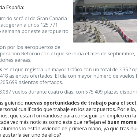
da España:
rrido será el de Gran Canaria
e acogerán a unos 125.771
 de semana por este aeropuerto
on por los aeropuertos de
Operación Retorno con el que se inicia el mes de septiembre,
ciones aéreas.
s
es el que registra un mayor tráfico con un total de 3.352 
.418 asientos ofertados. El día con mayor número de vuelos 
205.699 asientos ofertados.
3.087 vuelos durante cuatro días, con 575.499 plazas disponi
nsiguiendo
nuevas oportunidades de trabajo para el sect
rsonal cualificado que trabaje en los aeropuertos. Por ello,
os, que están formándose para conseguir un empleo en la 
ada vez más noticias como esta que reflejan el
buen momen
 alumnos lo están viviendo de primera mano, ya que tras nu
e gustaría ser uno de ellos?