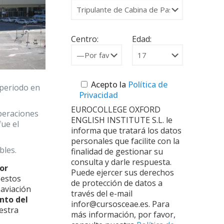
Centro:
Edad:
Acepto la
Política de
 periodo en
Privacidad
EUROCOLLEGE OXFORD
operaciones
ENGLISH INSTITUTE S.L. le
fue el
informa que tratará los datos
personales que facilite con la
bles.
finalidad de gestionar su
consulta y darle respuesta.
or
Puede ejercer sus derechos
 estos
de protección de datos a
aviación
través del e-mail
to del
infor@cursosceae.es. Para
estra
más información, por favor,