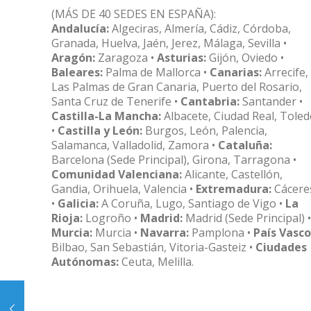
(MÁS DE 40 SEDES EN ESPAÑA):
Andalucía:
Algeciras, Almería, Cádiz, Córdoba,
Granada, Huelva, Jaén, Jerez, Málaga, Sevilla •
Aragón:
Zaragoza •
Asturias:
Gijón, Oviedo •
Baleares:
Palma de Mallorca •
Canarias:
Arrecife,
Las Palmas de Gran Canaria, Puerto del Rosario,
Santa Cruz de Tenerife •
Cantabria:
Santander •
Castilla-La Mancha:
Albacete, Ciudad Real, Tole
•
Castilla y León:
Burgos, León, Palencia,
Salamanca, Valladolid, Zamora •
Cataluña:
Barcelona (Sede Principal), Girona, Tarragona •
Comunidad Valenciana:
Alicante, Castellón,
Gandia, Orihuela, Valencia •
Extremadura:
Cácere
•
Galicia:
A Coruña, Lugo, Santiago de Vigo •
La
Rioja:
Logroño •
Madrid:
Madrid (Sede Principal) •
Murcia:
Murcia •
Navarra:
Pamplona •
País Vasco
Bilbao, San Sebastián, Vitoria-Gasteiz •
Ciudades
Autónomas:
Ceuta, Melilla.