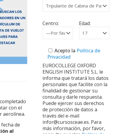
Centro:
Edad:
Acepto la
Política de
Privacidad
EUROCOLLEGE OXFORD
ENGLISH INSTITUTE S.L. le
informa que tratará los datos
personales que facilite con la
finalidad de gestionar su
consulta y darle respuesta.
r completado
Puede ejercer sus derechos
tar con el
de protección de datos a
r aerolínea.
través del e-mail
infor@cursosceae.es. Para
 fecha de
más información, por favor,
ión al