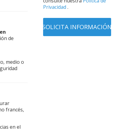
consulte nuestra
Política de
Privacidad
.
 en
tión de
to, medio o
eguridad
gurar
mo francés,
cias en el