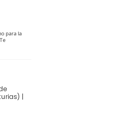
no para la
¡Te
de
urias) |