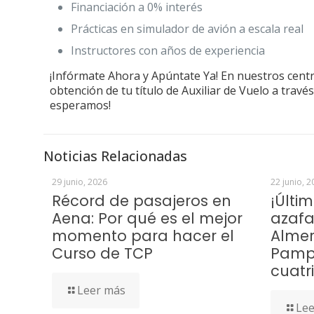
Financiación a 0% interés
Prácticas en simulador de avión a escala real
Instructores con años de experiencia
¡Infórmate Ahora y Apúntate Ya! En nuestros cent
obtención de tu título de Auxiliar de Vuelo a trav
esperamos!
Noticias Relacionadas
29 junio, 2026
22 junio, 2
Récord de pasajeros en
¡Últi
Aena: Por qué es el mejor
azafa
momento para hacer el
Almerí
Curso de TCP
Pamp
cuatr
Leer más
Lee