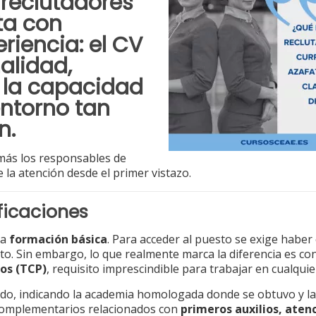
 reclutadores
ta con
riencia: el CV
alidad,
 la capacidad
ntorno tan
n.
más los responsables de
 la atención desde el primer vistazo.
ficaciones
la
formación básica
. Para acceder al puesto se exige habe
ato. Sin embargo, lo que realmente marca la diferencia es con
ros (TCP)
, requisito imprescindible para trabajar en cualquie
cado, indicando la academia homologada donde se obtuvo y la
complementarios relacionados con
primeros auxilios, atenc