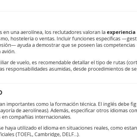
 en una aerolínea, los reclutadores valoran la
experiencia
smo, hostelería o ventas. Incluir funciones específicas —ges
 presión— ayuda a demostrar que se poseen las competencias
 avión.
liar de vuelo, es recomendable detallar el tipo de rutas (cor
y las responsabilidades asumidas, desde procedimientos de s
o
tan importantes como la formación técnica. El inglés debe fi
mayoría de aerolíneas). Además, especificar otros idiomas co
s en compañías internacionales.
e haya utilizado el idioma en situaciones reales, como estan
oficiales (TOEFL, Cambridge, DELF…).