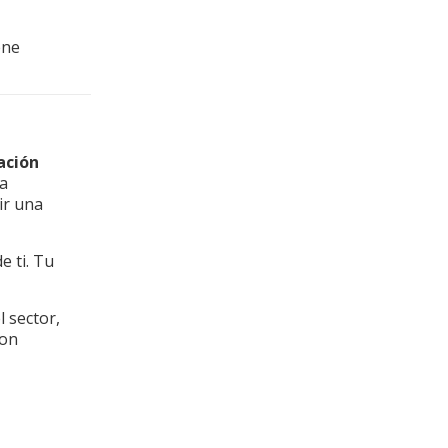
ene
ación
ta
ir una
e ti. Tu
 sector,
con