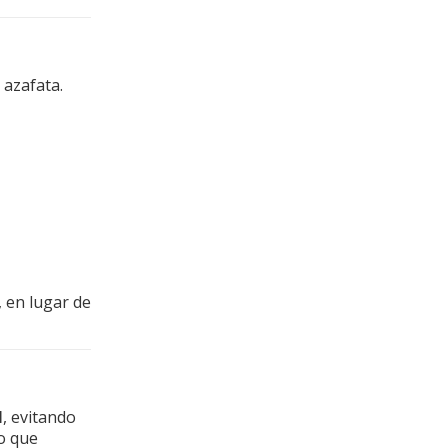
 azafata.
 en lugar de
l
, evitando
do que