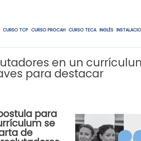
CURSO TCP
CURSO PROCAH
CURSO TECA
INGLÉS
INSTALACI
lutadores en un currículu
laves para destacar
postula para
currículum se
arta de