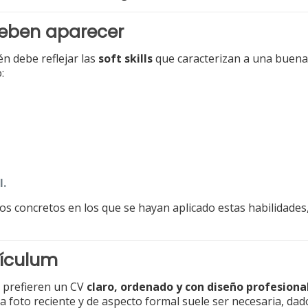
deben aparecer
én debe reflejar las
soft skills
que caracterizan a una buena
:
l.
s concretos en los que se hayan aplicado estas habilidades,
rículum
s prefieren un CV
claro, ordenado y con diseño profesiona
na foto reciente y de aspecto formal suele ser necesaria, da