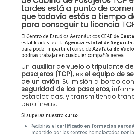
de Cabina de Pasajeros TCP
e
tardes está a punto de comenz
que
todavía estás a tiempo d
para conseguir tu licencia TC
El Centro de Estudios Aeronáuticos CEAE de
Caste
establecidos por la
Agencia Estatal de Segurida
para poder impartir el curso de
Azafata de Vuelo
podrías trabajar en cualquier compañía aérea.
Un
auxiliar de vuelo o tripulante d
pasajeros (TCP)
, es
el equipo de s
de un avión
. Su misión a bordo co
seguridad de los pasajeros
, infor
establecidas, y transmitiendo tran
aerolíneas.
Si superas nuestro
curso
:
Recibirás el
certificado en formación aeroná
impartido por los centros homologados por la