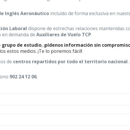
 de Inglés Aeronáutico
incluido de forma exclusiva en nuest
ión Laboral
dispone de estrechas relaciones mantenidas c
co en demanda de
Auxiliares de Vuelo T
CP
.
o
grupo de estudio
, ¡
pídenos información sin compromis
os estos medios. ¡Te lo ponemos fácil!
mos de
centros repartidos por todo el territorio nacional
.
éfono
902 24 12 06
;