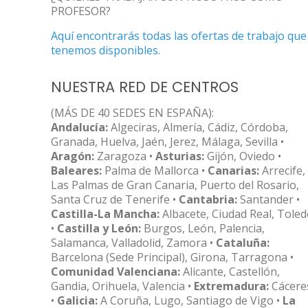
PROFESOR?
Aquí encontrarás todas las ofertas de trabajo que
tenemos disponibles.
NUESTRA RED DE CENTROS
(MÁS DE 40 SEDES EN ESPAÑA):
Andalucía:
Algeciras, Almería, Cádiz, Córdoba,
Granada, Huelva, Jaén, Jerez, Málaga, Sevilla •
Aragón:
Zaragoza •
Asturias:
Gijón, Oviedo •
Baleares:
Palma de Mallorca •
Canarias:
Arrecife,
Las Palmas de Gran Canaria, Puerto del Rosario,
Santa Cruz de Tenerife •
Cantabria:
Santander •
Castilla-La Mancha:
Albacete, Ciudad Real, Tole
•
Castilla y León:
Burgos, León, Palencia,
Salamanca, Valladolid, Zamora •
Cataluña:
Barcelona (Sede Principal), Girona, Tarragona •
Comunidad Valenciana:
Alicante, Castellón,
Gandia, Orihuela, Valencia •
Extremadura:
Cácere
•
Galicia:
A Coruña, Lugo, Santiago de Vigo •
La