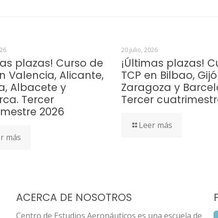
026
20 julio, 2026
mas plazas! Curso de
¡Últimas plazas! C
n Valencia, Alicante,
TCP en Bilbao, Gijó
a, Albacete y
Zaragoza y Barcel
rca. Tercer
Tercer cuatrimest
imestre 2026
Leer más
r más
ACERCA DE NOSOTROS
Centro de Estudios Aeronáuticos es una escuela de