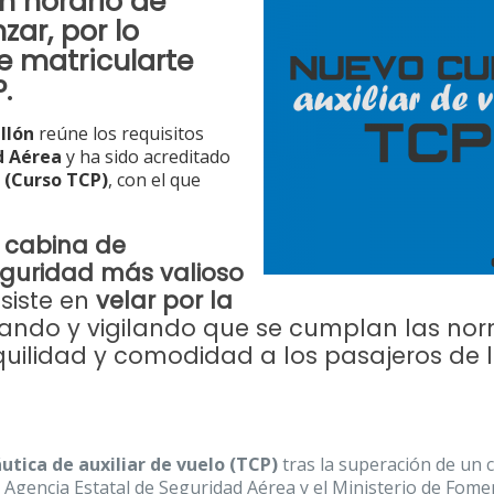
n horario de
ar, por lo
e matricularte
P
.
llón
reúne los requisitos
d Aérea
y ha sido acreditado
 (Curso TCP)
, con el que
e cabina de
eguridad más valioso
nsiste en
velar por la
mando y vigilando que se cumplan las no
quilidad y comodidad a los pasajeros de 
utica de auxiliar de vuelo (TCP)
tras la superación de un 
 Agencia Estatal de Seguridad Aérea y el Ministerio de Fom