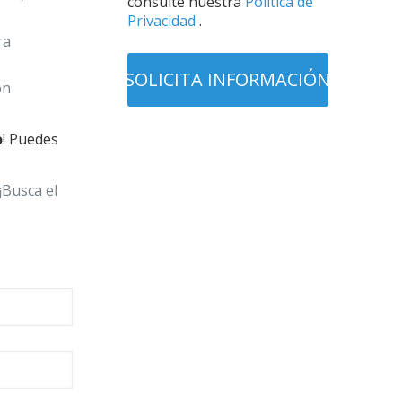
consulte nuestra
Política de
Privacidad
.
ra
on
o
! Puedes
 ¡Busca el