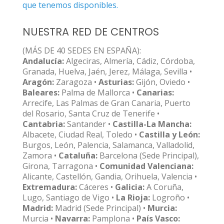
que tenemos disponibles.
NUESTRA RED DE CENTROS
(MÁS DE 40 SEDES EN ESPAÑA):
Andalucía:
Algeciras, Almería, Cádiz, Córdoba,
Granada, Huelva, Jaén, Jerez, Málaga, Sevilla •
Aragón:
Zaragoza •
Asturias:
Gijón, Oviedo •
Baleares:
Palma de Mallorca •
Canarias:
Arrecife, Las Palmas de Gran Canaria, Puerto
del Rosario, Santa Cruz de Tenerife •
Cantabria:
Santander •
Castilla-La Mancha:
Albacete, Ciudad Real, Toledo •
Castilla y León:
Burgos, León, Palencia, Salamanca, Valladolid,
Zamora •
Cataluña:
Barcelona (Sede Principal),
Girona, Tarragona •
Comunidad Valenciana:
Alicante, Castellón, Gandia, Orihuela, Valencia •
Extremadura:
Cáceres •
Galicia:
A Coruña,
Lugo, Santiago de Vigo •
La Rioja:
Logroño •
Madrid:
Madrid (Sede Principal) •
Murcia:
Murcia •
Navarra:
Pamplona •
País Vasco: