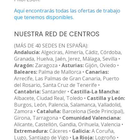
Aquí encontrarás todas las ofertas de trabajo
que tenemos disponibles.
NUESTRA RED DE CENTROS
(MÁS DE 40 SEDES EN ESPAÑA):
Andalucía:
Algeciras, Almería, Cádiz, Córdoba,
Granada, Huelva, Jaén, Jerez, Málaga, Sevilla •
Aragón:
Zaragoza •
Asturias:
Gijón, Oviedo •
Baleares:
Palma de Mallorca •
Canarias:
Arrecife, Las Palmas de Gran Canaria, Puerto
del Rosario, Santa Cruz de Tenerife •
Cantabria:
Santander •
Castilla-La Mancha:
Albacete, Ciudad Real, Toledo •
Castilla y León:
Burgos, León, Palencia, Salamanca, Valladolid,
Zamora •
Cataluña:
Barcelona (Sede Principal),
Girona, Tarragona •
Comunidad Valenciana:
Alicante, Castellón, Gandia, Orihuela, Valencia •
Extremadura:
Cáceres •
Galicia:
A Coruña,
Lugo, Santiago de Vigo •
La Rioja:
Logroño •