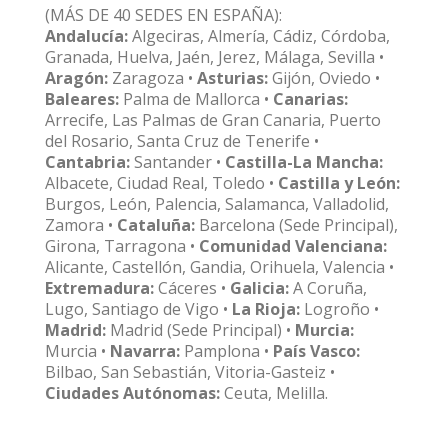
(MÁS DE 40 SEDES EN ESPAÑA):
Andalucía:
Algeciras, Almería, Cádiz, Córdoba,
Granada, Huelva, Jaén, Jerez, Málaga, Sevilla •
Aragón:
Zaragoza •
Asturias:
Gijón, Oviedo •
Baleares:
Palma de Mallorca •
Canarias:
Arrecife, Las Palmas de Gran Canaria, Puerto
del Rosario, Santa Cruz de Tenerife •
Cantabria:
Santander •
Castilla-La Mancha:
Albacete, Ciudad Real, Toledo •
Castilla y León:
Burgos, León, Palencia, Salamanca, Valladolid,
Zamora •
Cataluña:
Barcelona (Sede Principal),
Girona, Tarragona •
Comunidad Valenciana:
Alicante, Castellón, Gandia, Orihuela, Valencia •
Extremadura:
Cáceres •
Galicia:
A Coruña,
Lugo, Santiago de Vigo •
La Rioja:
Logroño •
Madrid:
Madrid (Sede Principal) •
Murcia:
Murcia •
Navarra:
Pamplona •
País Vasco:
Bilbao, San Sebastián, Vitoria-Gasteiz •
Ciudades Autónomas:
Ceuta, Melilla.