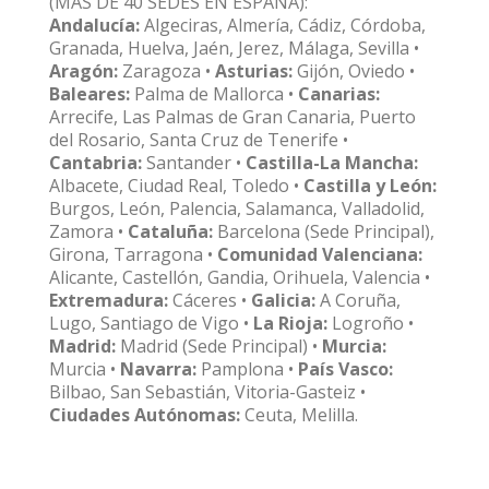
(MÁS DE 40 SEDES EN ESPAÑA):
Andalucía:
Algeciras, Almería, Cádiz, Córdoba,
Granada, Huelva, Jaén, Jerez, Málaga, Sevilla •
Aragón:
Zaragoza •
Asturias:
Gijón, Oviedo •
Baleares:
Palma de Mallorca •
Canarias:
Arrecife, Las Palmas de Gran Canaria, Puerto
del Rosario, Santa Cruz de Tenerife •
Cantabria:
Santander •
Castilla-La Mancha:
Albacete, Ciudad Real, Toledo •
Castilla y León:
Burgos, León, Palencia, Salamanca, Valladolid,
Zamora •
Cataluña:
Barcelona (Sede Principal),
Girona, Tarragona •
Comunidad Valenciana:
Alicante, Castellón, Gandia, Orihuela, Valencia •
Extremadura:
Cáceres •
Galicia:
A Coruña,
Lugo, Santiago de Vigo •
La Rioja:
Logroño •
Madrid:
Madrid (Sede Principal) •
Murcia:
Murcia •
Navarra:
Pamplona •
País Vasco:
Bilbao, San Sebastián, Vitoria-Gasteiz •
Ciudades Autónomas:
Ceuta, Melilla.