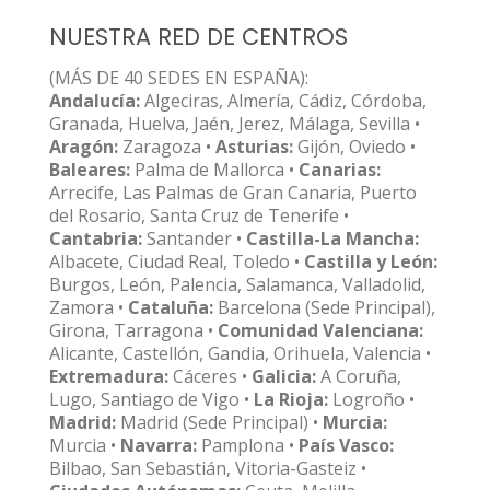
NUESTRA RED DE CENTROS
(MÁS DE 40 SEDES EN ESPAÑA):
Andalucía:
Algeciras, Almería, Cádiz, Córdoba,
Granada, Huelva, Jaén, Jerez, Málaga, Sevilla •
Aragón:
Zaragoza •
Asturias:
Gijón, Oviedo •
Baleares:
Palma de Mallorca •
Canarias:
Arrecife, Las Palmas de Gran Canaria, Puerto
del Rosario, Santa Cruz de Tenerife •
Cantabria:
Santander •
Castilla-La Mancha:
Albacete, Ciudad Real, Toledo •
Castilla y León:
Burgos, León, Palencia, Salamanca, Valladolid,
Zamora •
Cataluña:
Barcelona (Sede Principal),
Girona, Tarragona •
Comunidad Valenciana:
Alicante, Castellón, Gandia, Orihuela, Valencia •
Extremadura:
Cáceres •
Galicia:
A Coruña,
Lugo, Santiago de Vigo •
La Rioja:
Logroño •
Madrid:
Madrid (Sede Principal) •
Murcia:
Murcia •
Navarra:
Pamplona •
País Vasco:
Bilbao, San Sebastián, Vitoria-Gasteiz •