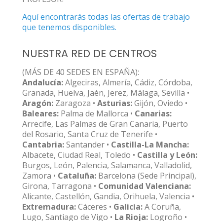
Aquí encontrarás todas las ofertas de trabajo
que tenemos disponibles.
NUESTRA RED DE CENTROS
(MÁS DE 40 SEDES EN ESPAÑA):
Andalucía:
Algeciras, Almería, Cádiz, Córdoba,
Granada, Huelva, Jaén, Jerez, Málaga, Sevilla •
Aragón:
Zaragoza •
Asturias:
Gijón, Oviedo •
Baleares:
Palma de Mallorca •
Canarias:
Arrecife, Las Palmas de Gran Canaria, Puerto
del Rosario, Santa Cruz de Tenerife •
Cantabria:
Santander •
Castilla-La Mancha:
Albacete, Ciudad Real, Toledo •
Castilla y León:
Burgos, León, Palencia, Salamanca, Valladolid,
Zamora •
Cataluña:
Barcelona (Sede Principal),
Girona, Tarragona •
Comunidad Valenciana:
Alicante, Castellón, Gandia, Orihuela, Valencia •
Extremadura:
Cáceres •
Galicia:
A Coruña,
Lugo, Santiago de Vigo •
La Rioja:
Logroño •