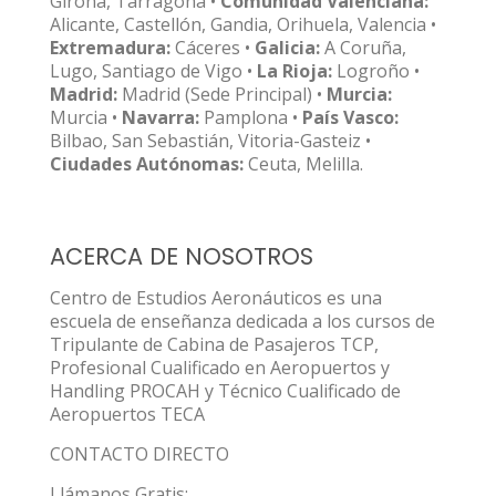
Girona, Tarragona •
Comunidad Valenciana:
Alicante, Castellón, Gandia, Orihuela, Valencia •
Extremadura:
Cáceres •
Galicia:
A Coruña,
Lugo, Santiago de Vigo •
La Rioja:
Logroño •
Madrid:
Madrid (Sede Principal) •
Murcia:
Murcia •
Navarra:
Pamplona •
País Vasco:
Bilbao, San Sebastián, Vitoria-Gasteiz •
Ciudades Autónomas:
Ceuta, Melilla.
ACERCA DE NOSOTROS
Centro de Estudios Aeronáuticos es una
escuela de enseñanza dedicada a los cursos de
Tripulante de Cabina de Pasajeros TCP,
Profesional Cualificado en Aeropuertos y
Handling PROCAH y Técnico Cualificado de
Aeropuertos TECA
CONTACTO DIRECTO
Llámanos Gratis: