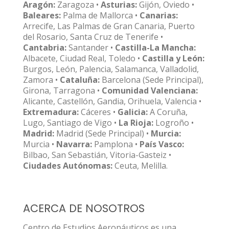
Aragón:
Zaragoza •
Asturias:
Gijón, Oviedo •
Baleares:
Palma de Mallorca •
Canarias:
Arrecife, Las Palmas de Gran Canaria, Puerto
del Rosario, Santa Cruz de Tenerife •
Cantabria:
Santander •
Castilla-La Mancha:
Albacete, Ciudad Real, Toledo •
Castilla y León:
Burgos, León, Palencia, Salamanca, Valladolid,
Zamora •
Cataluña:
Barcelona (Sede Principal),
Girona, Tarragona •
Comunidad Valenciana:
Alicante, Castellón, Gandia, Orihuela, Valencia •
Extremadura:
Cáceres •
Galicia:
A Coruña,
Lugo, Santiago de Vigo •
La Rioja:
Logroño •
Madrid:
Madrid (Sede Principal) •
Murcia:
Murcia •
Navarra:
Pamplona •
País Vasco:
Bilbao, San Sebastián, Vitoria-Gasteiz •
Ciudades Autónomas:
Ceuta, Melilla.
ACERCA DE NOSOTROS
Centro de Estudios Aeronáuticos es una