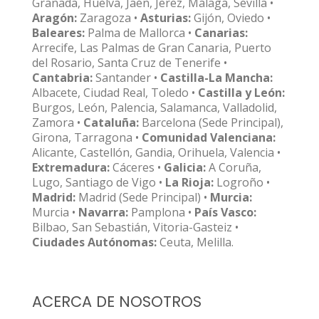
Granada, Huelva, Jaén, Jerez, Málaga, Sevilla •
Aragón:
Zaragoza •
Asturias:
Gijón, Oviedo •
Baleares:
Palma de Mallorca •
Canarias:
Arrecife, Las Palmas de Gran Canaria, Puerto
del Rosario, Santa Cruz de Tenerife •
Cantabria:
Santander •
Castilla-La Mancha:
Albacete, Ciudad Real, Toledo •
Castilla y León:
Burgos, León, Palencia, Salamanca, Valladolid,
Zamora •
Cataluña:
Barcelona (Sede Principal),
Girona, Tarragona •
Comunidad Valenciana:
Alicante, Castellón, Gandia, Orihuela, Valencia •
Extremadura:
Cáceres •
Galicia:
A Coruña,
Lugo, Santiago de Vigo •
La Rioja:
Logroño •
Madrid:
Madrid (Sede Principal) •
Murcia:
Murcia •
Navarra:
Pamplona •
País Vasco:
Bilbao, San Sebastián, Vitoria-Gasteiz •
Ciudades Autónomas:
Ceuta, Melilla.
ACERCA DE NOSOTROS