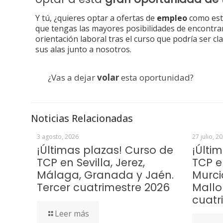
Y tú, ¿quieres optar a ofertas de
empleo
como esta
que tengas las mayores posibilidades de encontr
orientación laboral tras el curso que podría ser 
sus alas junto a nosotros.
¿Vas a dejar
volar
esta oportunidad?
Noticias Relacionadas
3 agosto, 2026
27 julio, 2
¡Últimas plazas! Curso de
¡Últi
TCP en Sevilla, Jerez,
TCP e
Málaga, Granada y Jaén.
Murci
Tercer cuatrimestre 2026
Mallo
cuatr
Leer más