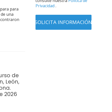
consulte nuestra
Política de
Privacidad
.
epara para
 de una
encontraron
urso de
n, León,
ona.
re 2026