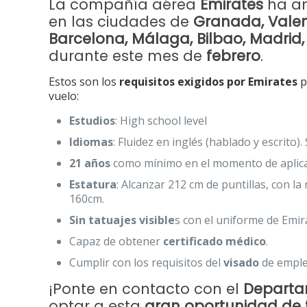
La compañía aérea
Emirates
ha a
en las ciudades de
Granada, Valenc
Barcelona, Málaga, Bilbao, Madrid, 
durante este mes de
febrero
.
Estos son los
requisitos exigidos por Emirates
p
vuelo:
Estudios
: High school level
Idiomas
: Fluidez en inglés (hablado y escrito)
21 años
como mínimo en el momento de aplica
Estatura
: Alcanzar 212 cm de puntillas, con l
160cm.
Sin tatuajes visible
s con el uniforme de Emira
Capaz de obtener
certificado médico
.
Cumplir con los requisitos del
visado
de emple
¡Ponte en contacto con el
Departam
optar a esta
gran oportunidad de 