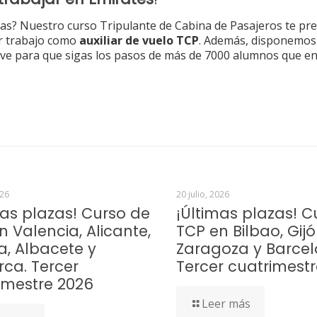
s? Nuestro curso Tripulante de Cabina de Pasajeros te pr
ar trabajo como
auxiliar de vuelo TCP
. Además, disponemos
clave para que sigas los pasos de más de 7000 alumnos que 
026
20 julio, 2026
mas plazas! Curso de
¡Últimas plazas! C
n Valencia, Alicante,
TCP en Bilbao, Gijó
a, Albacete y
Zaragoza y Barcel
rca. Tercer
Tercer cuatrimest
imestre 2026
Leer más