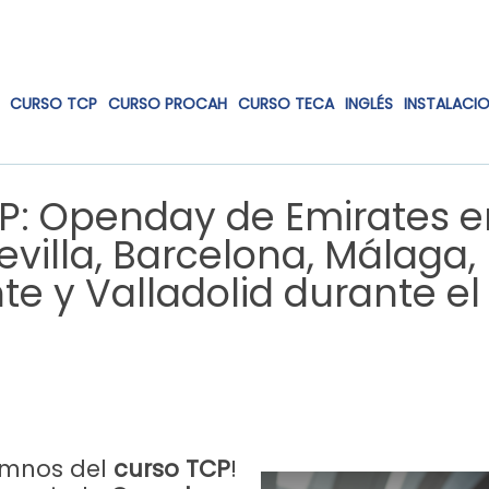
CURSO TCP
CURSO PROCAH
CURSO TECA
INGLÉS
INSTALACI
P: Openday de Emirates e
evilla, Barcelona, Málaga,
nte y Valladolid durante e
umnos del
curso TCP
!