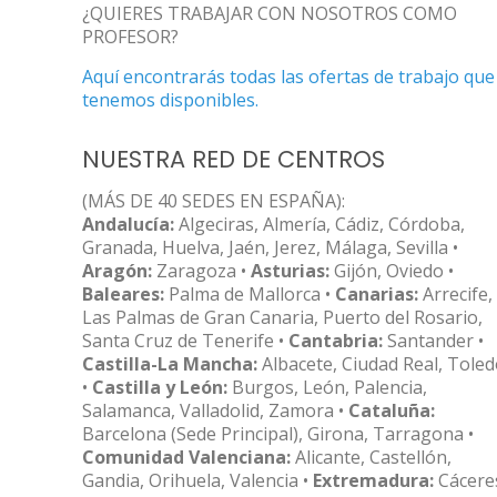
¿QUIERES TRABAJAR CON NOSOTROS COMO
PROFESOR?
Aquí encontrarás todas las ofertas de trabajo que
tenemos disponibles.
NUESTRA RED DE CENTROS
(MÁS DE 40 SEDES EN ESPAÑA):
Andalucía:
Algeciras, Almería, Cádiz, Córdoba,
Granada, Huelva, Jaén, Jerez, Málaga, Sevilla •
Aragón:
Zaragoza •
Asturias:
Gijón, Oviedo •
Baleares:
Palma de Mallorca •
Canarias:
Arrecife,
Las Palmas de Gran Canaria, Puerto del Rosario,
Santa Cruz de Tenerife •
Cantabria:
Santander •
Castilla-La Mancha:
Albacete, Ciudad Real, Tole
•
Castilla y León:
Burgos, León, Palencia,
Salamanca, Valladolid, Zamora •
Cataluña:
Barcelona (Sede Principal), Girona, Tarragona •
Comunidad Valenciana:
Alicante, Castellón,
Gandia, Orihuela, Valencia •
Extremadura:
Cácere