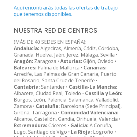
Aquí encontrarás todas las ofertas de trabajo
que tenemos disponibles.
NUESTRA RED DE CENTROS
(MÁS DE 40 SEDES EN ESPAÑA):
Andalucía:
Algeciras, Almería, Cádiz, Córdoba,
Granada, Huelva, Jaén, Jerez, Málaga, Sevilla •
Aragón:
Zaragoza •
Asturias:
Gijón, Oviedo •
Baleares:
Palma de Mallorca •
Canarias:
Arrecife, Las Palmas de Gran Canaria, Puerto
del Rosario, Santa Cruz de Tenerife •
Cantabria:
Santander •
Castilla-La Mancha:
Albacete, Ciudad Real, Toledo •
Castilla y León:
Burgos, León, Palencia, Salamanca, Valladolid,
Zamora •
Cataluña:
Barcelona (Sede Principal),
Girona, Tarragona •
Comunidad Valenciana:
Alicante, Castellón, Gandia, Orihuela, Valencia •
Extremadura:
Cáceres •
Galicia:
A Coruña,
Lugo, Santiago de Vigo •
La Rioja:
Logroño •