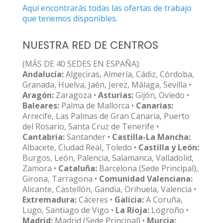
Aquí encontrarás todas las ofertas de trabajo
que tenemos disponibles.
NUESTRA RED DE CENTROS
(MÁS DE 40 SEDES EN ESPAÑA):
Andalucía:
Algeciras, Almería, Cádiz, Córdoba,
Granada, Huelva, Jaén, Jerez, Málaga, Sevilla •
Aragón:
Zaragoza •
Asturias:
Gijón, Oviedo •
Baleares:
Palma de Mallorca •
Canarias:
Arrecife, Las Palmas de Gran Canaria, Puerto
del Rosario, Santa Cruz de Tenerife •
Cantabria:
Santander •
Castilla-La Mancha:
Albacete, Ciudad Real, Toledo •
Castilla y León:
Burgos, León, Palencia, Salamanca, Valladolid,
Zamora •
Cataluña:
Barcelona (Sede Principal),
Girona, Tarragona •
Comunidad Valenciana:
Alicante, Castellón, Gandia, Orihuela, Valencia •
Extremadura:
Cáceres •
Galicia:
A Coruña,
Lugo, Santiago de Vigo •
La Rioja:
Logroño •
Madrid:
Madrid (Sede Principal) •
Murcia: