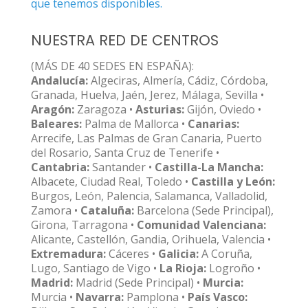
que tenemos disponibles.
NUESTRA RED DE CENTROS
(MÁS DE 40 SEDES EN ESPAÑA):
Andalucía:
Algeciras, Almería, Cádiz, Córdoba,
Granada, Huelva, Jaén, Jerez, Málaga, Sevilla •
Aragón:
Zaragoza •
Asturias:
Gijón, Oviedo •
Baleares:
Palma de Mallorca •
Canarias:
Arrecife, Las Palmas de Gran Canaria, Puerto
del Rosario, Santa Cruz de Tenerife •
Cantabria:
Santander •
Castilla-La Mancha:
Albacete, Ciudad Real, Toledo •
Castilla y León:
Burgos, León, Palencia, Salamanca, Valladolid,
Zamora •
Cataluña:
Barcelona (Sede Principal),
Girona, Tarragona •
Comunidad Valenciana:
Alicante, Castellón, Gandia, Orihuela, Valencia •
Extremadura:
Cáceres •
Galicia:
A Coruña,
Lugo, Santiago de Vigo •
La Rioja:
Logroño •
Madrid:
Madrid (Sede Principal) •
Murcia:
Murcia •
Navarra:
Pamplona •
País Vasco: