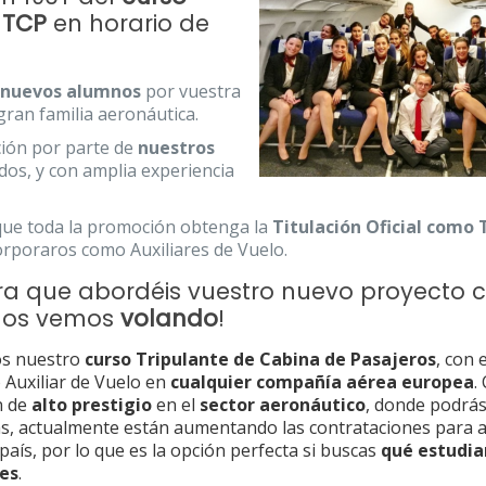
 TCP
en horario de
s
nuevos alumnos
por vuestra
gran familia aeronáutica.
ción por parte de
nuestros
zados, y con amplia experiencia
que toda la promoción obtenga la
Titulación Oficial como
corporaros como Auxiliares de Vuelo.
a que abordéis vuestro nuevo proyecto 
 ¡Nos vemos
volando
!
os nuestro
curso Tripulante de Cabina de Pasajeros
, con 
 Auxiliar de Vuelo en
cualquier compañía aérea europea
.
n de
alto prestigio
en el
sector aeronáutico
, donde podrás 
s, actualmente están aumentando las contrataciones para a
aís, por lo que es la opción perfecta si buscas
qué estudia
es
.