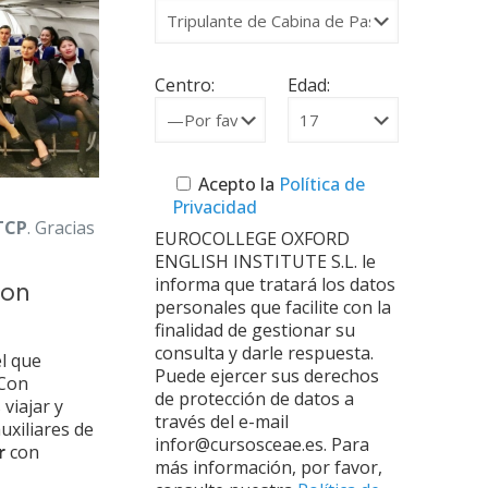
Centro:
Edad:
Acepto la
Política de
Privacidad
 TCP
. Gracias
EUROCOLLEGE OXFORD
ENGLISH INSTITUTE S.L. le
informa que tratará los datos
con
personales que facilite con la
finalidad de gestionar su
consulta y darle respuesta.
el que
Puede ejercer sus derechos
 Con
de protección de datos a
viajar y
través del e-mail
uxiliares de
infor@cursosceae.es. Para
r
con
más información, por favor,