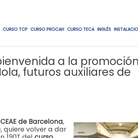
CURSO TCP
CURSO PROCAH
CURSO TECA
INGLÉS
INSTALACI
ienvenida a la promoció
ola, futuros auxiliares de
 CEAE de Barcelona
,
, quiere volver a dar
n 190T del
curso