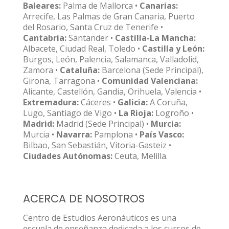
Baleares:
Palma de Mallorca •
Canarias:
Arrecife, Las Palmas de Gran Canaria, Puerto
del Rosario, Santa Cruz de Tenerife •
Cantabria:
Santander •
Castilla-La Mancha:
Albacete, Ciudad Real, Toledo •
Castilla y León:
Burgos, León, Palencia, Salamanca, Valladolid,
Zamora •
Cataluña:
Barcelona (Sede Principal),
Girona, Tarragona •
Comunidad Valenciana:
Alicante, Castellón, Gandia, Orihuela, Valencia •
Extremadura:
Cáceres •
Galicia:
A Coruña,
Lugo, Santiago de Vigo •
La Rioja:
Logroño •
Madrid:
Madrid (Sede Principal) •
Murcia:
Murcia •
Navarra:
Pamplona •
País Vasco:
Bilbao, San Sebastián, Vitoria-Gasteiz •
Ciudades Autónomas:
Ceuta, Melilla.
ACERCA DE NOSOTROS
Centro de Estudios Aeronáuticos es una
escuela de enseñanza dedicada a los cursos de