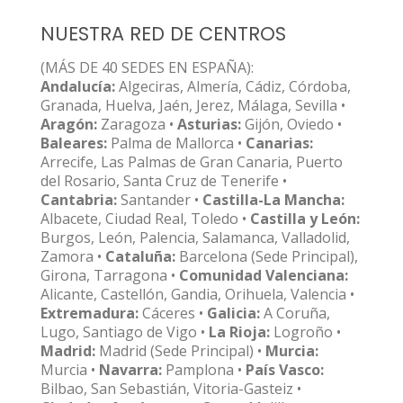
NUESTRA RED DE CENTROS
(MÁS DE 40 SEDES EN ESPAÑA):
Andalucía:
Algeciras, Almería, Cádiz, Córdoba,
Granada, Huelva, Jaén, Jerez, Málaga, Sevilla •
Aragón:
Zaragoza •
Asturias:
Gijón, Oviedo •
Baleares:
Palma de Mallorca •
Canarias:
Arrecife, Las Palmas de Gran Canaria, Puerto
del Rosario, Santa Cruz de Tenerife •
Cantabria:
Santander •
Castilla-La Mancha:
Albacete, Ciudad Real, Toledo •
Castilla y León:
Burgos, León, Palencia, Salamanca, Valladolid,
Zamora •
Cataluña:
Barcelona (Sede Principal),
Girona, Tarragona •
Comunidad Valenciana:
Alicante, Castellón, Gandia, Orihuela, Valencia •
Extremadura:
Cáceres •
Galicia:
A Coruña,
Lugo, Santiago de Vigo •
La Rioja:
Logroño •
Madrid:
Madrid (Sede Principal) •
Murcia:
Murcia •
Navarra:
Pamplona •
País Vasco:
Bilbao, San Sebastián, Vitoria-Gasteiz •