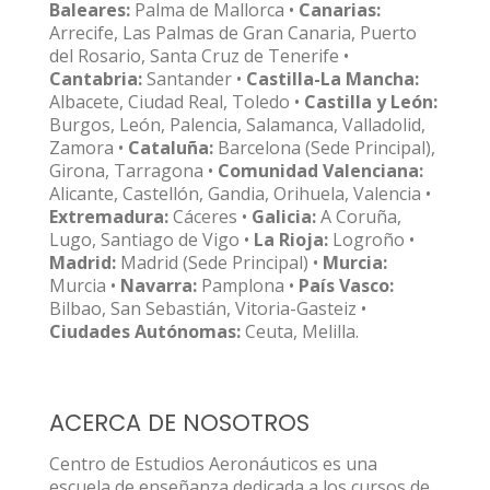
Baleares:
Palma de Mallorca •
Canarias:
Arrecife, Las Palmas de Gran Canaria, Puerto
del Rosario, Santa Cruz de Tenerife •
Cantabria:
Santander •
Castilla-La Mancha:
Albacete, Ciudad Real, Toledo •
Castilla y León:
Burgos, León, Palencia, Salamanca, Valladolid,
Zamora •
Cataluña:
Barcelona (Sede Principal),
Girona, Tarragona •
Comunidad Valenciana:
Alicante, Castellón, Gandia, Orihuela, Valencia •
Extremadura:
Cáceres •
Galicia:
A Coruña,
Lugo, Santiago de Vigo •
La Rioja:
Logroño •
Madrid:
Madrid (Sede Principal) •
Murcia:
Murcia •
Navarra:
Pamplona •
País Vasco:
Bilbao, San Sebastián, Vitoria-Gasteiz •
Ciudades Autónomas:
Ceuta, Melilla.
ACERCA DE NOSOTROS
Centro de Estudios Aeronáuticos es una
escuela de enseñanza dedicada a los cursos de