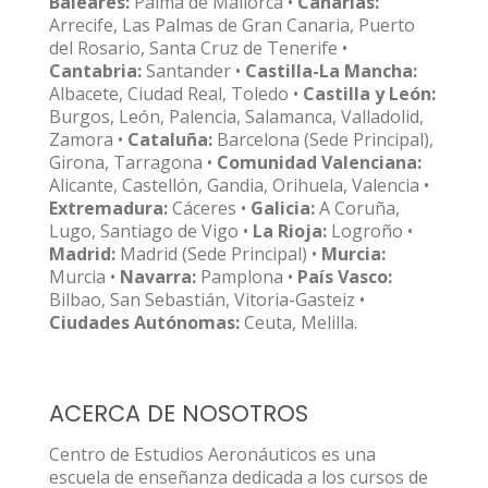
Baleares:
Palma de Mallorca •
Canarias:
Arrecife, Las Palmas de Gran Canaria, Puerto
del Rosario, Santa Cruz de Tenerife •
Cantabria:
Santander •
Castilla-La Mancha:
Albacete, Ciudad Real, Toledo •
Castilla y León:
Burgos, León, Palencia, Salamanca, Valladolid,
Zamora •
Cataluña:
Barcelona (Sede Principal),
Girona, Tarragona •
Comunidad Valenciana:
Alicante, Castellón, Gandia, Orihuela, Valencia •
Extremadura:
Cáceres •
Galicia:
A Coruña,
Lugo, Santiago de Vigo •
La Rioja:
Logroño •
Madrid:
Madrid (Sede Principal) •
Murcia:
Murcia •
Navarra:
Pamplona •
País Vasco:
Bilbao, San Sebastián, Vitoria-Gasteiz •
Ciudades Autónomas:
Ceuta, Melilla.
ACERCA DE NOSOTROS
Centro de Estudios Aeronáuticos es una
escuela de enseñanza dedicada a los cursos de