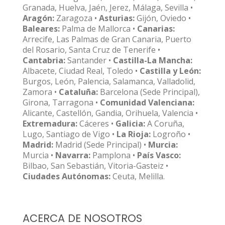
Granada, Huelva, Jaén, Jerez, Málaga, Sevilla •
Aragón:
Zaragoza •
Asturias:
Gijón, Oviedo •
Baleares:
Palma de Mallorca •
Canarias:
Arrecife, Las Palmas de Gran Canaria, Puerto
del Rosario, Santa Cruz de Tenerife •
Cantabria:
Santander •
Castilla-La Mancha:
Albacete, Ciudad Real, Toledo •
Castilla y León:
Burgos, León, Palencia, Salamanca, Valladolid,
Zamora •
Cataluña:
Barcelona (Sede Principal),
Girona, Tarragona •
Comunidad Valenciana:
Alicante, Castellón, Gandia, Orihuela, Valencia •
Extremadura:
Cáceres •
Galicia:
A Coruña,
Lugo, Santiago de Vigo •
La Rioja:
Logroño •
Madrid:
Madrid (Sede Principal) •
Murcia:
Murcia •
Navarra:
Pamplona •
País Vasco:
Bilbao, San Sebastián, Vitoria-Gasteiz •
Ciudades Autónomas:
Ceuta, Melilla.
ACERCA DE NOSOTROS