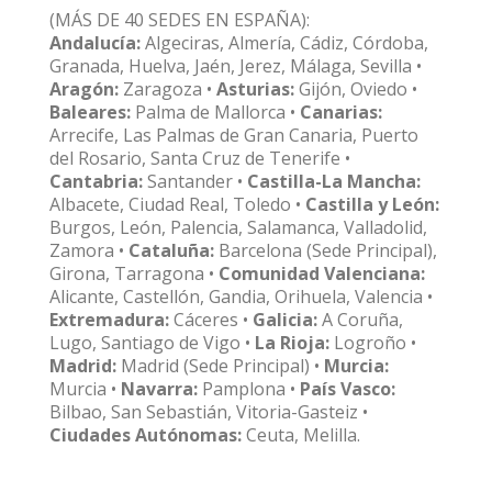
(MÁS DE 40 SEDES EN ESPAÑA):
Andalucía:
Algeciras, Almería, Cádiz, Córdoba,
Granada, Huelva, Jaén, Jerez, Málaga, Sevilla •
Aragón:
Zaragoza •
Asturias:
Gijón, Oviedo •
Baleares:
Palma de Mallorca •
Canarias:
Arrecife, Las Palmas de Gran Canaria, Puerto
del Rosario, Santa Cruz de Tenerife •
Cantabria:
Santander •
Castilla-La Mancha:
Albacete, Ciudad Real, Toledo •
Castilla y León:
Burgos, León, Palencia, Salamanca, Valladolid,
Zamora •
Cataluña:
Barcelona (Sede Principal),
Girona, Tarragona •
Comunidad Valenciana:
Alicante, Castellón, Gandia, Orihuela, Valencia •
Extremadura:
Cáceres •
Galicia:
A Coruña,
Lugo, Santiago de Vigo •
La Rioja:
Logroño •
Madrid:
Madrid (Sede Principal) •
Murcia:
Murcia •
Navarra:
Pamplona •
País Vasco:
Bilbao, San Sebastián, Vitoria-Gasteiz •
Ciudades Autónomas:
Ceuta, Melilla.