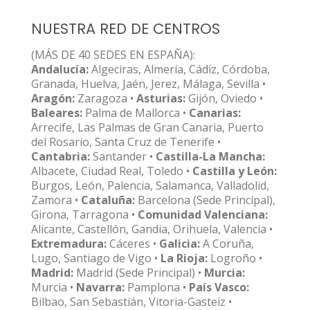
NUESTRA RED DE CENTROS
(MÁS DE 40 SEDES EN ESPAÑA):
Andalucía:
Algeciras, Almería, Cádiz, Córdoba,
Granada, Huelva, Jaén, Jerez, Málaga, Sevilla •
Aragón:
Zaragoza •
Asturias:
Gijón, Oviedo •
Baleares:
Palma de Mallorca •
Canarias:
Arrecife, Las Palmas de Gran Canaria, Puerto
del Rosario, Santa Cruz de Tenerife •
Cantabria:
Santander •
Castilla-La Mancha:
Albacete, Ciudad Real, Toledo •
Castilla y León:
Burgos, León, Palencia, Salamanca, Valladolid,
Zamora •
Cataluña:
Barcelona (Sede Principal),
Girona, Tarragona •
Comunidad Valenciana:
Alicante, Castellón, Gandia, Orihuela, Valencia •
Extremadura:
Cáceres •
Galicia:
A Coruña,
Lugo, Santiago de Vigo •
La Rioja:
Logroño •
Madrid:
Madrid (Sede Principal) •
Murcia:
Murcia •
Navarra:
Pamplona •
País Vasco:
Bilbao, San Sebastián, Vitoria-Gasteiz •