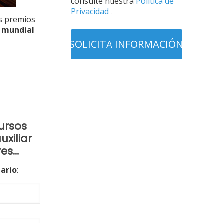
consulte nuestra
Política de
Privacidad
.
os premios
o mundial
ursos
uxiliar
aves…
ario
: