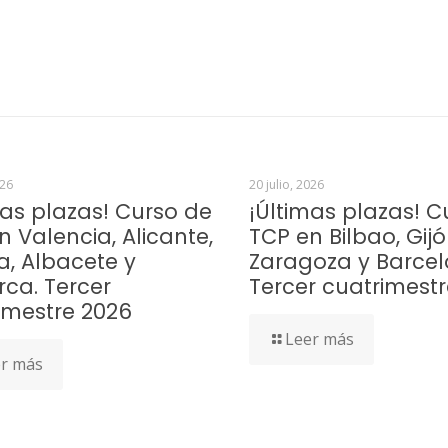
026
20 julio, 2026
mas plazas! Curso de
¡Últimas plazas! C
n Valencia, Alicante,
TCP en Bilbao, Gijó
a, Albacete y
Zaragoza y Barcel
rca. Tercer
Tercer cuatrimest
imestre 2026
Leer más
r más