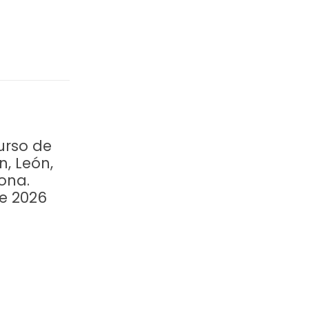
urso de
n, León,
ona.
re 2026