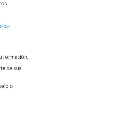
ros.
o-bc-
u formación.
rte de sus
uelo o