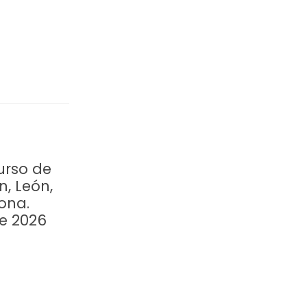
urso de
n, León,
ona.
re 2026