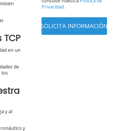
consulte nuestra
Política de
también
Privacidad
.
as
s TCP
udad en un
idades de
 los
estra
a y al
eronáutico y