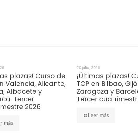
026
20 julio, 2026
mas plazas! Curso de
¡Últimas plazas! C
n Valencia, Alicante,
TCP en Bilbao, Gijó
a, Albacete y
Zaragoza y Barcel
rca. Tercer
Tercer cuatrimest
imestre 2026
Leer más
r más