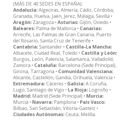
(MÁS DE 40 SEDES EN ESPAÑA):
Andalucía:
Algeciras, Almería, Cádiz, Córdoba,
Granada, Huelva, Jaén, Jerez, Málaga, Sevilla •
Aragón:
Zaragoza •
Asturias:
Gijón, Oviedo •
Baleares:
Palma de Mallorca •
Canarias:
Arrecife, Las Palmas de Gran Canaria, Puerto
del Rosario, Santa Cruz de Tenerife •
Cantabria:
Santander •
Castilla-La Mancha:
Albacete, Ciudad Real, Toledo •
Castilla y León:
Burgos, León, Palencia, Salamanca, Valladolid,
Zamora •
Cataluña:
Barcelona (Sede Principal),
Girona, Tarragona •
Comunidad Valenciana:
Alicante, Castellón, Gandia, Orihuela, Valencia •
Extremadura:
Cáceres •
Galicia:
A Coruña,
Lugo, Santiago de Vigo •
La Rioja:
Logroño •
Madrid:
Madrid (Sede Principal) •
Murcia:
Murcia •
Navarra:
Pamplona •
País Vasco:
Bilbao, San Sebastián, Vitoria-Gasteiz •
Ciudades Autónomas:
Ceuta, Melilla.