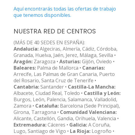
Aquí encontrarás todas las ofertas de trabajo
que tenemos disponibles.
NUESTRA RED DE CENTROS
(MÁS DE 40 SEDES EN ESPAÑA):
Andalucía:
Algeciras, Almería, Cádiz, Córdoba,
Granada, Huelva, Jaén, Jerez, Málaga, Sevilla •
Aragón:
Zaragoza •
Asturias:
Gijón, Oviedo •
Baleares:
Palma de Mallorca •
Canarias:
Arrecife, Las Palmas de Gran Canaria, Puerto
del Rosario, Santa Cruz de Tenerife •
Cantabria:
Santander •
Castilla-La Mancha:
Albacete, Ciudad Real, Toledo •
Castilla y León:
Burgos, León, Palencia, Salamanca, Valladolid,
Zamora •
Cataluña:
Barcelona (Sede Principal),
Girona, Tarragona •
Comunidad Valenciana:
Alicante, Castellón, Gandia, Orihuela, Valencia •
Extremadura:
Cáceres •
Galicia:
A Coruña,
Lugo, Santiago de Vigo •
La Rioja:
Logroño •