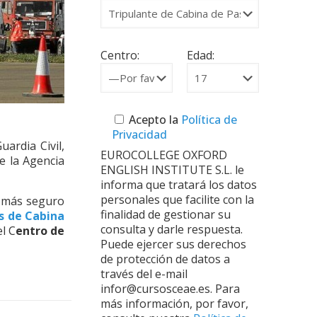
Centro:
Edad:
Acepto la
Política de
Privacidad
ardia Civil,
EUROCOLLEGE OXFORD
e la Agencia
ENGLISH INSTITUTE S.L. le
informa que tratará los datos
personales que facilite con la
e más seguro
finalidad de gestionar su
s de Cabina
consulta y darle respuesta.
l C
entro de
Puede ejercer sus derechos
de protección de datos a
través del e-mail
infor@cursosceae.es. Para
más información, por favor,