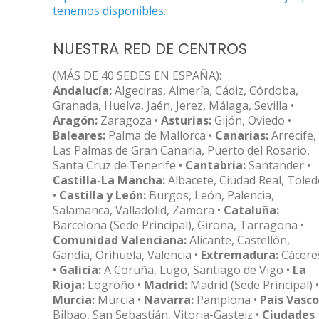
tenemos disponibles.
NUESTRA RED DE CENTROS
(MÁS DE 40 SEDES EN ESPAÑA):
Andalucía:
Algeciras, Almería, Cádiz, Córdoba,
Granada, Huelva, Jaén, Jerez, Málaga, Sevilla •
Aragón:
Zaragoza •
Asturias:
Gijón, Oviedo •
Baleares:
Palma de Mallorca •
Canarias:
Arrecife,
Las Palmas de Gran Canaria, Puerto del Rosario,
Santa Cruz de Tenerife •
Cantabria:
Santander •
Castilla-La Mancha:
Albacete, Ciudad Real, Tole
•
Castilla y León:
Burgos, León, Palencia,
Salamanca, Valladolid, Zamora •
Cataluña:
Barcelona (Sede Principal), Girona, Tarragona •
Comunidad Valenciana:
Alicante, Castellón,
Gandia, Orihuela, Valencia •
Extremadura:
Cácere
•
Galicia:
A Coruña, Lugo, Santiago de Vigo •
La
Rioja:
Logroño •
Madrid:
Madrid (Sede Principal) •
Murcia:
Murcia •
Navarra:
Pamplona •
País Vasco
Bilbao, San Sebastián, Vitoria-Gasteiz •
Ciudades