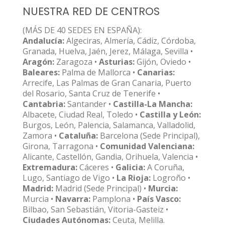
NUESTRA RED DE CENTROS
(MÁS DE 40 SEDES EN ESPAÑA):
Andalucía:
Algeciras, Almería, Cádiz, Córdoba,
Granada, Huelva, Jaén, Jerez, Málaga, Sevilla •
Aragón:
Zaragoza •
Asturias:
Gijón, Oviedo •
Baleares:
Palma de Mallorca •
Canarias:
Arrecife, Las Palmas de Gran Canaria, Puerto
del Rosario, Santa Cruz de Tenerife •
Cantabria:
Santander •
Castilla-La Mancha:
Albacete, Ciudad Real, Toledo •
Castilla y León:
Burgos, León, Palencia, Salamanca, Valladolid,
Zamora •
Cataluña:
Barcelona (Sede Principal),
Girona, Tarragona •
Comunidad Valenciana:
Alicante, Castellón, Gandia, Orihuela, Valencia •
Extremadura:
Cáceres •
Galicia:
A Coruña,
Lugo, Santiago de Vigo •
La Rioja:
Logroño •
Madrid:
Madrid (Sede Principal) •
Murcia:
Murcia •
Navarra:
Pamplona •
País Vasco:
Bilbao, San Sebastián, Vitoria-Gasteiz •
Ciudades Autónomas:
Ceuta, Melilla.