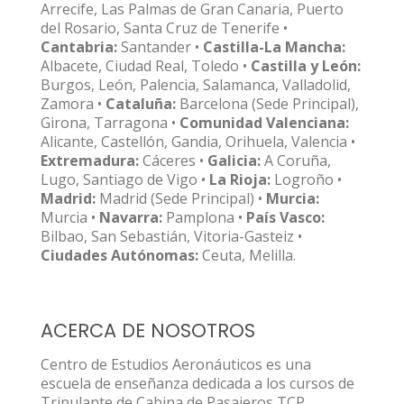
Arrecife, Las Palmas de Gran Canaria, Puerto
del Rosario, Santa Cruz de Tenerife •
Cantabria:
Santander •
Castilla-La Mancha:
Albacete, Ciudad Real, Toledo •
Castilla y León:
Burgos, León, Palencia, Salamanca, Valladolid,
Zamora •
Cataluña:
Barcelona (Sede Principal),
Girona, Tarragona •
Comunidad Valenciana:
Alicante, Castellón, Gandia, Orihuela, Valencia •
Extremadura:
Cáceres •
Galicia:
A Coruña,
Lugo, Santiago de Vigo •
La Rioja:
Logroño •
Madrid:
Madrid (Sede Principal) •
Murcia:
Murcia •
Navarra:
Pamplona •
País Vasco:
Bilbao, San Sebastián, Vitoria-Gasteiz •
Ciudades Autónomas:
Ceuta, Melilla.
ACERCA DE NOSOTROS
Centro de Estudios Aeronáuticos es una
escuela de enseñanza dedicada a los cursos de
Tripulante de Cabina de Pasajeros TCP,