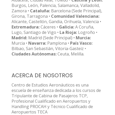
Albacete, Ciudad Real, Toledo •
Castilla y León:
Burgos, León, Palencia, Salamanca, Valladolid,
Zamora •
Cataluña:
Barcelona (Sede Principal),
Girona, Tarragona •
Comunidad Valenciana:
Alicante, Castellón, Gandia, Orihuela, Valencia •
Extremadura:
Cáceres •
Galicia:
A Coruña,
Lugo, Santiago de Vigo •
La Rioja:
Logroño •
Madrid:
Madrid (Sede Principal) •
Murcia:
Murcia •
Navarra:
Pamplona •
País Vasco:
Bilbao, San Sebastián, Vitoria-Gasteiz •
Ciudades Autónomas:
Ceuta, Melilla.
ACERCA DE NOSOTROS
Centro de Estudios Aeronáuticos es una
escuela de enseñanza dedicada a los cursos de
Tripulante de Cabina de Pasajeros TCP,
Profesional Cualificado en Aeropuertos y
Handling PROCAH y Técnico Cualificado de
Aeropuertos TECA