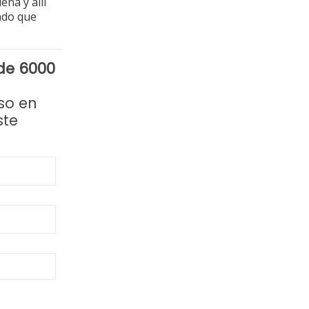
na y allí
ndo que
de 6000
iso en
ste