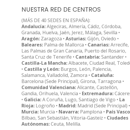
NUESTRA RED DE CENTROS
(MÁS DE 40 SEDES EN ESPAÑA):
Andalucía:
Algeciras, Almería, Cádiz, Córdoba,
Granada, Huelva, Jaén, Jerez, Málaga, Sevilla •
Aragón:
Zaragoza •
Asturias:
Gijón, Oviedo •
Baleares:
Palma de Mallorca •
Canarias:
Arrecife,
Las Palmas de Gran Canaria, Puerto del Rosario,
Santa Cruz de Tenerife •
Cantabria:
Santander •
Castilla-La Mancha:
Albacete, Ciudad Real, Tole
•
Castilla y León:
Burgos, León, Palencia,
Salamanca, Valladolid, Zamora •
Cataluña:
Barcelona (Sede Principal), Girona, Tarragona •
Comunidad Valenciana:
Alicante, Castellón,
Gandia, Orihuela, Valencia •
Extremadura:
Cácere
•
Galicia:
A Coruña, Lugo, Santiago de Vigo •
La
Rioja:
Logroño •
Madrid:
Madrid (Sede Principal) •
Murcia:
Murcia •
Navarra:
Pamplona •
País Vasco
Bilbao, San Sebastián, Vitoria-Gasteiz •
Ciudades
Autónomas:
Ceuta, Melilla.