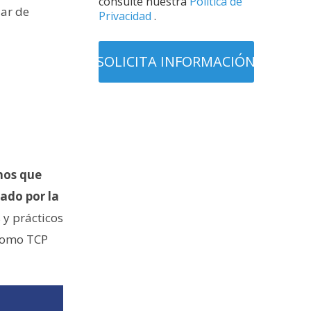
consulte nuestra
Política de
iar de
Privacidad
.
nos que
ado por la
 y prácticos
 como TCP