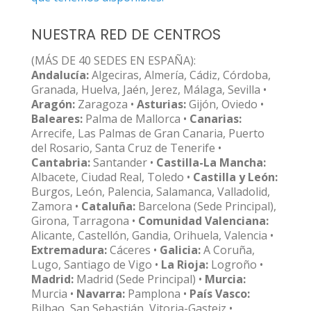
NUESTRA RED DE CENTROS
(MÁS DE 40 SEDES EN ESPAÑA):
Andalucía:
Algeciras, Almería, Cádiz, Córdoba,
Granada, Huelva, Jaén, Jerez, Málaga, Sevilla •
Aragón:
Zaragoza •
Asturias:
Gijón, Oviedo •
Baleares:
Palma de Mallorca •
Canarias:
Arrecife, Las Palmas de Gran Canaria, Puerto
del Rosario, Santa Cruz de Tenerife •
Cantabria:
Santander •
Castilla-La Mancha:
Albacete, Ciudad Real, Toledo •
Castilla y León:
Burgos, León, Palencia, Salamanca, Valladolid,
Zamora •
Cataluña:
Barcelona (Sede Principal),
Girona, Tarragona •
Comunidad Valenciana:
Alicante, Castellón, Gandia, Orihuela, Valencia •
Extremadura:
Cáceres •
Galicia:
A Coruña,
Lugo, Santiago de Vigo •
La Rioja:
Logroño •
Madrid:
Madrid (Sede Principal) •
Murcia:
Murcia •
Navarra:
Pamplona •
País Vasco:
Bilbao, San Sebastián, Vitoria-Gasteiz •