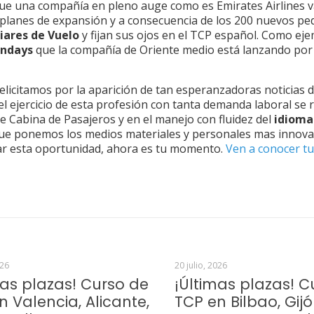
ue una compañía en pleno auge como es Emirates Airlines 
 planes de expansión y a consecuencia de los 200 nuevos pe
liares de Vuelo
y fijan sus ojos en el TCP español. Como eje
ndays
que la compañía de Oriente medio está lanzando por
felicitamos por la aparición de tan esperanzadoras noticias 
l ejercicio de esta profesión con tanta demanda laboral se 
de Cabina de Pasajeros y en el manejo con fluidez del
idioma
 que ponemos los medios materiales y personales mas innova
ar esta oportunidad, ahora es tu momento.
Ven a conocer tu
026
20 julio, 2026
mas plazas! Curso de
¡Últimas plazas! C
n Valencia, Alicante,
TCP en Bilbao, Gijó