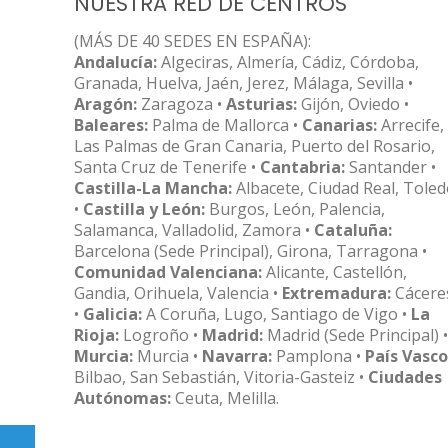
NUESTRA RED DE CENTROS
(MÁS DE 40 SEDES EN ESPAÑA):
Andalucía:
Algeciras, Almería, Cádiz, Córdoba,
Granada, Huelva, Jaén, Jerez, Málaga, Sevilla •
Aragón:
Zaragoza •
Asturias:
Gijón, Oviedo •
Baleares:
Palma de Mallorca •
Canarias:
Arrecife,
Las Palmas de Gran Canaria, Puerto del Rosario,
Santa Cruz de Tenerife •
Cantabria:
Santander •
Castilla-La Mancha:
Albacete, Ciudad Real, Tole
•
Castilla y León:
Burgos, León, Palencia,
Salamanca, Valladolid, Zamora •
Cataluña:
Barcelona (Sede Principal), Girona, Tarragona •
Comunidad Valenciana:
Alicante, Castellón,
Gandia, Orihuela, Valencia •
Extremadura:
Cácere
•
Galicia:
A Coruña, Lugo, Santiago de Vigo •
La
Rioja:
Logroño •
Madrid:
Madrid (Sede Principal) •
Murcia:
Murcia •
Navarra:
Pamplona •
País Vasco
Bilbao, San Sebastián, Vitoria-Gasteiz •
Ciudades
Autónomas:
Ceuta, Melilla.