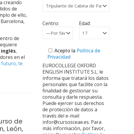
va creando
didos de
mplo de ello,
 Barcelona,
Centro:
Edad:
dentro de
requiere
Acepto la
Política de
 inglés
,
Privacidad
dores en el
 futuro, te
EUROCOLLEGE OXFORD
ENGLISH INSTITUTE S.L. le
informa que tratará los datos
personales que facilite con la
finalidad de gestionar su
consulta y darle respuesta.
Puede ejercer sus derechos
de protección de datos a
través del e-mail
urso de
infor@cursosceae.es. Para
n, León,
más información, por favor,