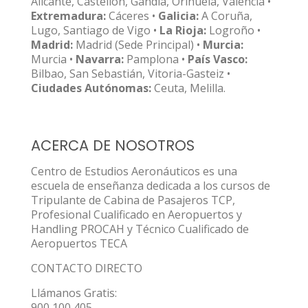
Alicante, Castellón, Gandia, Orihuela, Valencia •
Extremadura:
Cáceres •
Galicia:
A Coruña,
Lugo, Santiago de Vigo •
La Rioja:
Logroño •
Madrid:
Madrid (Sede Principal) •
Murcia:
Murcia •
Navarra:
Pamplona •
País Vasco:
Bilbao, San Sebastián, Vitoria-Gasteiz •
Ciudades Autónomas:
Ceuta, Melilla.
ACERCA DE NOSOTROS
Centro de Estudios Aeronáuticos es una
escuela de enseñanza dedicada a los cursos de
Tripulante de Cabina de Pasajeros TCP,
Profesional Cualificado en Aeropuertos y
Handling PROCAH y Técnico Cualificado de
Aeropuertos TECA
CONTACTO DIRECTO
Llámanos Gratis:
900 100 405