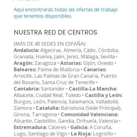
Aquí encontrarás todas las ofertas de trabajo
que tenemos disponibles.
NUESTRA RED DE CENTROS
(MÁS DE 40 SEDES EN ESPAÑA):
Andalucía:
Algeciras, Almería, Cádiz, Córdoba,
Granada, Huelva, Jaén, Jerez, Málaga, Sevilla •
Aragón:
Zaragoza •
Asturias:
Gijón, Oviedo •
Baleares:
Palma de Mallorca •
Canarias:
Arrecife, Las Palmas de Gran Canaria, Puerto
del Rosario, Santa Cruz de Tenerife •
Cantabria:
Santander •
Castilla-La Mancha:
Albacete, Ciudad Real, Toledo •
Castilla y León:
Burgos, León, Palencia, Salamanca, Valladolid,
Zamora •
Cataluña:
Barcelona (Sede Principal),
Girona, Tarragona •
Comunidad Valenciana:
Alicante, Castellón, Gandia, Orihuela, Valencia •
Extremadura:
Cáceres •
Galicia:
A Coruña,
Lugo, Santiago de Vigo •
La Rioja:
Logroño •