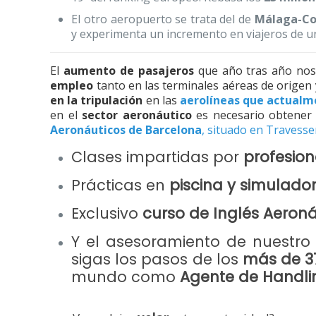
El otro aeropuerto se trata del de
Málaga-Cos
y experimenta un incremento en viajeros de u
El
aumento de pasajeros
que año tras año nos
empleo
tanto en las terminales aéreas de origen 
en la tripulación
en las
aerolíneas que actualm
en el
sector aeronáutico
es necesario obtene
Aeronáuticos de Barcelona
, situado en Travesse
Clases impartidas por
profesion
Prácticas en
piscina y simulado
Exclusivo
curso de Inglés Aeron
Y el asesoramiento de nuestr
sigas los pasos de los
más de 3
mundo como
Agente de Handli