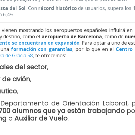
ta del Sol
. Con
récord histórico
de usuarios, supera los 1
n 6,4%.
 vienen mostrando los aeropuertos españoles influirá en
y destino, como el
aeropuerto de Barcelona
, como de
nuev
ente se encuentran en expansión
. Para optar a uno de es
r una
formación con garantías
, por lo que en el
Centro 
ra de Gràcia 58
, te ofrecemos:
ales del sector
,
r de avión
,
áutico
,
o
Departamento de Orientación Laboral
, 
700 alumnos que ya están trabajando
po
ng
o
Auxiliar de Vuelo
.