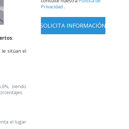
consulte nuestra
Política de
Privacidad
.
ertos
:
le sitúan el
,6%, siendo
orcentajes.
nta el lugar