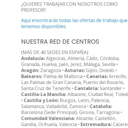
¿QUIERES TRABAJAR CON NOSOTROS COMO
PROFESOR?
Aquí encontrarás todas las ofertas de trabajo que
tenemos disponibles.
NUESTRA RED DE CENTROS
(MÁS DE 40 SEDES EN ESPAÑA):
Andalucía:
Algeciras, Almería, Cádiz, Córdoba,
Granada, Huelva, Jaén, Jerez, Málaga, Sevilla •
Aragón:
Zaragoza •
Asturias:
Gijón, Oviedo •
Baleares:
Palma de Mallorca •
Canarias:
Arrecife,
Las Palmas de Gran Canaria, Puerto del Rosario,
Santa Cruz de Tenerife •
Cantabria:
Santander •
Castilla-La Mancha:
Albacete, Ciudad Real, Tole
•
Castilla y León:
Burgos, León, Palencia,
Salamanca, Valladolid, Zamora •
Cataluña:
Barcelona (Sede Principal), Girona, Tarragona •
Comunidad Valenciana:
Alicante, Castellón,
Gandia, Orihuela, Valencia •
Extremadura:
Cácere