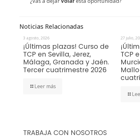
¿Vas a dejar
volar
esta oportunidad?
Noticias Relacionadas
3 agosto, 2026
27 julio, 2
¡Últimas plazas! Curso de
¡Últi
TCP en Sevilla, Jerez,
TCP e
Málaga, Granada y Jaén.
Murci
Tercer cuatrimestre 2026
Mallo
cuatr
Leer más
Lee
TRABAJA CON NOSOTROS