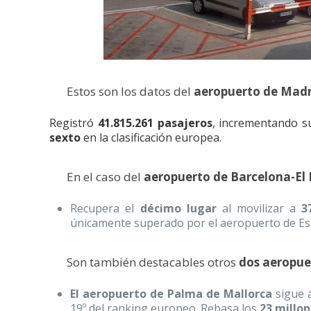
Estos son los datos del
aeropuerto de Madr
Registró
41.815.261 pasajeros
, incrementando su
sexto
en la clasificación europea.
En el caso del
aeropuerto de Barcelona-El 
Recupera el
décimo lugar
al movilizar a
3
únicamente superado por el aeropuerto de Es
Son también destacables otros
dos aeropue
El aeropuerto de Palma de Mallorca
sigue 
19º del ranking europeo. Rebasa los
23 millo