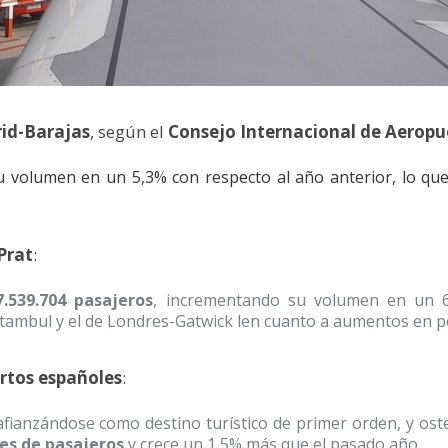
id-Barajas
, según el
Consejo Internacional de Aeropu
 volumen en un 5,3% con respecto al año anterior, lo que 
Prat
:
7.539.704 pasajeros
, incrementando su volumen en un 6
tambul y el de Londres-Gatwick len cuanto a aumentos en p
rtos españoles
:
afianzándose como destino turístico de primer orden, y oste
nes de pasajeros
y crece un 1,5% más que el pasado año.