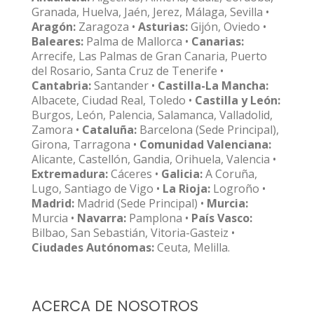
Granada, Huelva, Jaén, Jerez, Málaga, Sevilla •
Aragón:
Zaragoza •
Asturias:
Gijón, Oviedo •
Baleares:
Palma de Mallorca •
Canarias:
Arrecife, Las Palmas de Gran Canaria, Puerto
del Rosario, Santa Cruz de Tenerife •
Cantabria:
Santander •
Castilla-La Mancha:
Albacete, Ciudad Real, Toledo •
Castilla y León:
Burgos, León, Palencia, Salamanca, Valladolid,
Zamora •
Cataluña:
Barcelona (Sede Principal),
Girona, Tarragona •
Comunidad Valenciana:
Alicante, Castellón, Gandia, Orihuela, Valencia •
Extremadura:
Cáceres •
Galicia:
A Coruña,
Lugo, Santiago de Vigo •
La Rioja:
Logroño •
Madrid:
Madrid (Sede Principal) •
Murcia:
Murcia •
Navarra:
Pamplona •
País Vasco:
Bilbao, San Sebastián, Vitoria-Gasteiz •
Ciudades Autónomas:
Ceuta, Melilla.
ACERCA DE NOSOTROS