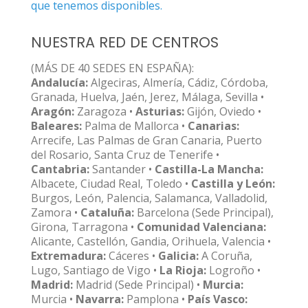
que tenemos disponibles.
NUESTRA RED DE CENTROS
(MÁS DE 40 SEDES EN ESPAÑA):
Andalucía:
Algeciras, Almería, Cádiz, Córdoba,
Granada, Huelva, Jaén, Jerez, Málaga, Sevilla •
Aragón:
Zaragoza •
Asturias:
Gijón, Oviedo •
Baleares:
Palma de Mallorca •
Canarias:
Arrecife, Las Palmas de Gran Canaria, Puerto
del Rosario, Santa Cruz de Tenerife •
Cantabria:
Santander •
Castilla-La Mancha:
Albacete, Ciudad Real, Toledo •
Castilla y León:
Burgos, León, Palencia, Salamanca, Valladolid,
Zamora •
Cataluña:
Barcelona (Sede Principal),
Girona, Tarragona •
Comunidad Valenciana:
Alicante, Castellón, Gandia, Orihuela, Valencia •
Extremadura:
Cáceres •
Galicia:
A Coruña,
Lugo, Santiago de Vigo •
La Rioja:
Logroño •
Madrid:
Madrid (Sede Principal) •
Murcia:
Murcia •
Navarra:
Pamplona •
País Vasco: